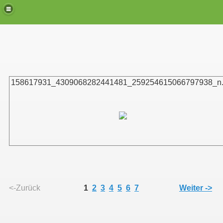
158617931_4309068282441481_259254615066797938_n.
alkowski
ian (Leonie) und Cressida
<-Zurück
1
2
3
4
5
6
7
Weiter ->