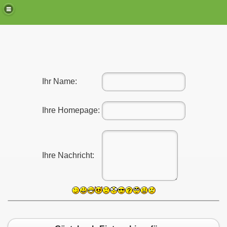
Ihr Name:
alkowski
Ihre Homepage:
ian (Leonie) und Cressida
Ihre Nachricht: