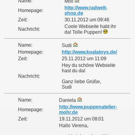
Name:
Milli
http://www.radwelt-
Homepage:
shop.de
Zeit:
30.11.2012 um 09:46
Coole Webseite habt ihr
Nachricht:
da! Tolle Puppen!
Name:
Sudi
Homepage:
http://www.koalatoys.de/
Zeit:
25.11.2012 um 11:09
Hey du schöne Webseite
hast du da!
Nachricht:
Ganz liebe Grüße,
Sudi
Name:
Daniela
http://www.puppenatelier-
Homepage:
mohr.de
Zeit:
19.11.2012 um 08:01
Hallo Verena,