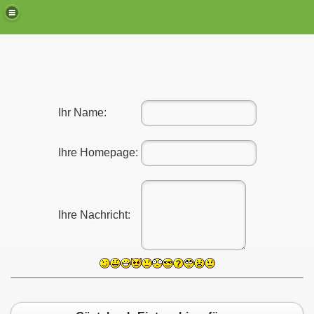
Ihr Name:
alkowski
Ihre Homepage:
ian (Leonie) und Cressida
Ihre Nachricht: