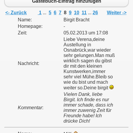
Gästebuch-Eintrag hinzufügen
<- Zurück
1
...
5
6
7
8
9
10
11
...
26
Weiter ->
Name:
Birgit Bracht
Homepage:
-
Zeit:
05.02.2013 um 17:08
Liebe Verena,deine
Austellung in
Osnabrück,war wieder
sehr gelungen.Man muß
wirklich sagen du gibst
Nachricht:
dir mit den kleinen
Kunstwerken,immer
sehr viel Mühe.Bleib so
wie du bist und mach
weiter so.Deine birgit
Vielen Dank, liebe
Birgit. Ich finde es nur
immer schade, dass ich
Kommentar
:
immer zuwenig Zeit für
Freunde habe! Ich
drücke Dich!