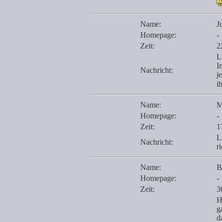
Name:
J
Homepage:
-
Zeit:
2
L
I
Nachricht:
j
i
Name:
M
Homepage:
-
Zeit:
1
L
Nachricht:
r
Name:
B
Homepage:
-
Zeit:
3
H
g
d