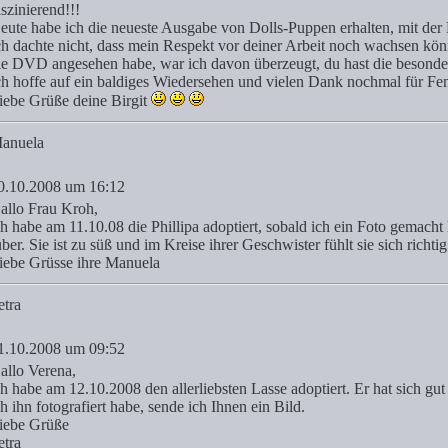
aszinierend!!!
eute habe ich die neueste Ausgabe von Dolls-Puppen erhalten, mit de
ch dachte nicht, dass mein Respekt vor deiner Arbeit noch wachsen kön
ie DVD angesehen habe, war ich davon überzeugt, du hast die besond
ch hoffe auf ein baldiges Wiedersehen und vielen Dank nochmal für Fe
iebe Grüße deine Birgit
anuela
0.10.2008 um 16:12
allo Frau Kroh,
ch habe am 11.10.08 die Phillipa adoptiert, sobald ich ein Foto gemacht
über. Sie ist zu süß und im Kreise ihrer Geschwister fühlt sie sich richti
iebe Grüsse ihre Manuela
etra
1.10.2008 um 09:52
allo Verena,
ch habe am 12.10.2008 den allerliebsten Lasse adoptiert. Er hat sich gut
ch ihn fotografiert habe, sende ich Ihnen ein Bild.
iebe Grüße
etra