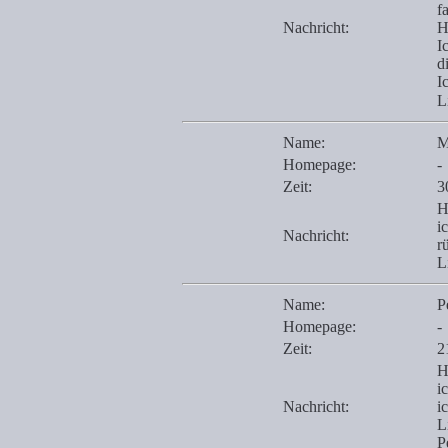
f
Nachricht:
H
I
d
I
L
Name:
M
Homepage:
-
Zeit:
3
H
i
Nachricht:
r
L
Name:
P
Homepage:
-
Zeit:
2
H
i
Nachricht:
i
L
P