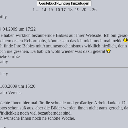
1
...
14
15
16
17
18
19
20
...
26
athy
4.04.2009 um 17:22
ie haben wirklich bezaubernde Babies auf Ihrer Webside! Ich bin gerad
einem ersten Rebornbaby, könnte sein das ich mich noch mal melde
ch finde Ihre Babies mit Atmungsmechanismus wirkllich niedlich, den
och nie gesehen. Da hab ich wohl wieder was dazu gelernt
iebe Grüße
athy
icky
1.03.2009 um 15:20
allo Verena,
öchte Ihnen hier mal für die schnelle und großartige Arbeit danken. Di
otos schon süß aus, aber die Bilder werden ihnen nicht ganz gerecht, d
irklichkeit noch viel bezaubernder sind.
ch wünsche Ihnen noch ne schöne Woche.