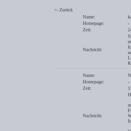
<- Zurück
Name:
k
Homepage:
-
Zeit:
2
S
m
I
Nachricht:
n
L
K
Name:
N
Homepage:
-
Zeit:
1
H
m
F
Nachricht:
W
I