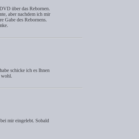
r DVD über das Rebornen.
nte, aber nachdem ich mir
ere Gabe des Rebornens.
mke.
 habe schicke ich es Ihnen
g wohl.
 bei mir eingelebt. Sobald