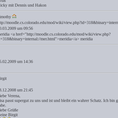
ruß
icky mit Dennis und Hakon
imothy
ttp://moodle.cs.colorado.edu/mod/wiki/view.php?id=318&binary=intern
0.03.2009 um 09:56
eridia <a href="http://moodle.cs.colorado.edu/mod/wiki/view.php?
d=318&binary=internal://mer.html">meridia</a> meridia
5.02.2009 um 14:36
irgit
3.12.2008 um 21:45
iebe Verena,
isa passt supergut zu uns und ist und bleibt ein wahrer Schatz. Ich bin g
abe.
iebe Grüße
eine Birgit