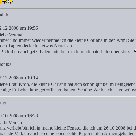
udith
2.12.2008 um 19:56
iebe Verena!
mmer und immer wieder nehme ich die kleine Corinna in den Arm! Sie i
eden Tag entdecke ich etwas Neues an
hr! Und dass ich jetzt Patentante bin macht mich natürlich super stolz...
onika
7.12.2008 um 10:14
iebe Frau Kroh, die kleine Christin hat sich schon gut bei mir eingelebt 
ichtige Entscheidung getroffen zu haben. Schöne Weihnachtstage wüns
irgit
0.10.2008 um 16:28
allo Verena,
anz verliebt bin ich in meine kleine Femke, die ich am 26.10.2008 bei d
as erste Mal, dass ich so eine lebensechte Püppi in den Armen gehalten